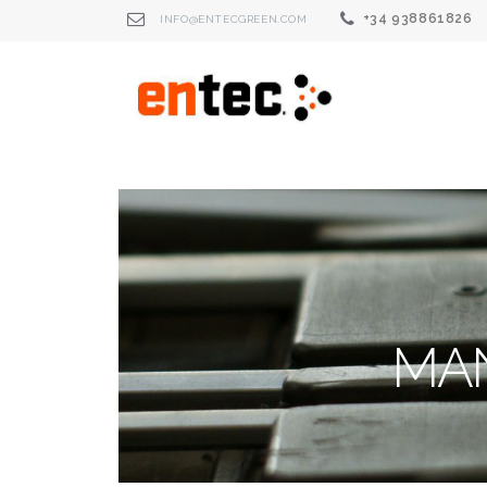
+34 938861826
INFO@ENTECGREEN.COM
MAN