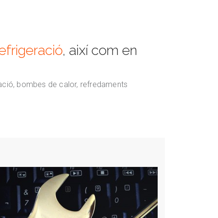
refrigeració
, així com en
geració, bombes de calor, refredaments