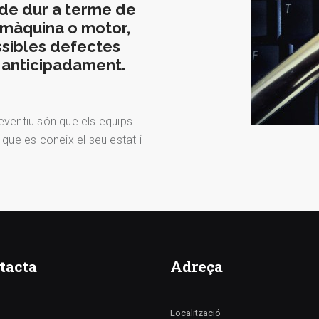
 de dur a terme de
 màquina o motor,
ssibles defectes
s anticipadament.
eventiu són que els equips
 que es coneix el seu estat i
tacta
Adreça
n
Localització