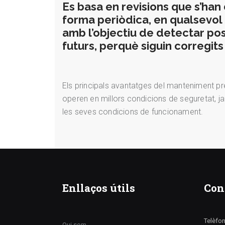
Es basa en revisions que s’han
forma periòdica, en qualsevol
amb l’objectiu de detectar po
futurs, perquè siguin corregit
Els principals avantatges del manteniment pr
operen en millors condicions de seguretat, ja
les seves condicions de funcionament.
Enllaços útils
Con
Telèfo
Qui som