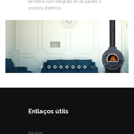
terrestre com integrats en les parets o
sostres d’edificis.
Enllaços útils
Qui som