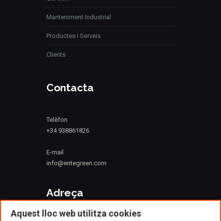
Manteniment Industrial
Productes i Serveis
Clients
Contacta
Telèfon
+34 938861826
E-mail
info@entegreen.com
Adreça
Aquest lloc web utilitza cookies