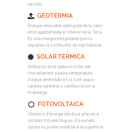
tancats.
GEOTÈRMIA
Energia renovable obtinguda de la calor
emmagatzemada a l’interior de la Terra.
És una energia inesgotable que no
requereix la combustió de cap material.
SOLAR TÈRMICA
Utilització de la radiació solar per
l’escalfament a baixa temperatura
d’aigua destinada a l’ús com aigua
calenta sanitària o calefacció per a
l’habitatge.
FOTOVOLTAICA
Obtenció d’energia elèctrica gràcies a
cèl·lules fotoelèctriques. Els panells
solars es poden instal·lar a la superfície